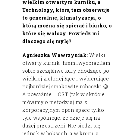
wielkim otwartym kurniku, a
Technology, którą tam obserwuje
to generalnie, klimatyzacja, o
którą można się spierać i biurko, o
które się walczy. Powiedz mi
dlaczego się mylę?
Agnieszka Wawrzyniak:
Wielki
otwarty kurnik…hmm…wyobraziłam
sobie szczęśliwe kury chodzące po
wielkiej zielonej łące i wybierające
najbardziej smakowite robaczki 😉
A poważnie – OST (tak w skrócie
mówimy o metodzie) ma z
korporacyjnym open space tylko
tyle wspólnego, że dzieje się na
dużej przestrzeni. Nie siedzi się
jednak w boksach, a w kręgu, a