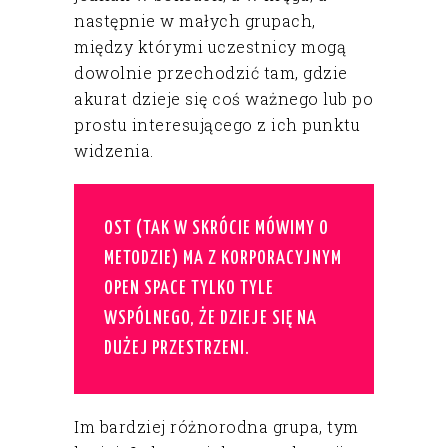
następnie w małych grupach,
między którymi uczestnicy mogą
dowolnie przechodzić tam, gdzie
akurat dzieje się coś ważnego lub po
prostu interesującego z ich punktu
widzenia.
OST (TAK W SKRÓCIE MÓWIMY O
METODZIE) MA Z KORPORACYJNYM
OPEN SPACE TYLKO TYLE
WSPÓLNEGO, ŻE DZIEJE SIĘ NA
DUŻEJ PRZESTRZENI.
Im bardziej różnorodna grupa, tym