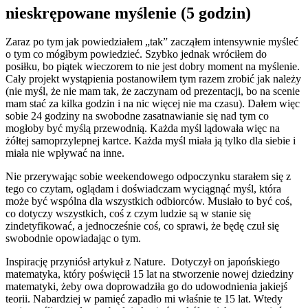
nieskrępowane myślenie (5 godzin)
Zaraz po tym jak powiedziałem „tak” zacząłem intensywnie myśleć
o tym co mógłbym powiedzieć. Szybko jednak wróciłem do
posiłku, bo piątek wieczorem to nie jest dobry moment na myślenie.
Cały projekt wystąpienia postanowiłem tym razem zrobić jak należy
(nie myśl, że nie mam tak, że zaczynam od prezentacji, bo na scenie
mam stać za kilka godzin i na nic więcej nie ma czasu). Dałem więc
sobie 24 godziny na swobodne zasatnawianie się nad tym co
mogłoby być myślą przewodnią. Każda myśl lądowała więc na
żółtej samoprzylepnej kartce. Każda myśl miała ją tylko dla siebie i
miała nie wpływać na inne.
Nie przerywając sobie weekendowego odpoczynku starałem się z
tego co czytam, oglądam i doświadczam wyciągnąć myśl, która
może być wspólna dla wszystkich odbiorców. Musiało to być coś,
co dotyczy wszystkich, coś z czym ludzie są w stanie się
zindetyfikować, a jednocześnie coś, co sprawi, że będę czuł się
swobodnie opowiadając o tym.
Inspirację przyniósł artykuł z Nature. Dotyczył on japońskiego
matematyka, który poświęcił 15 lat na stworzenie nowej dziedziny
matematyki, żeby owa doprowadziła go do udowodnienia jakiejś
teorii. Nabardziej w pamięć zapadło mi właśnie te 15 lat. Wtedy