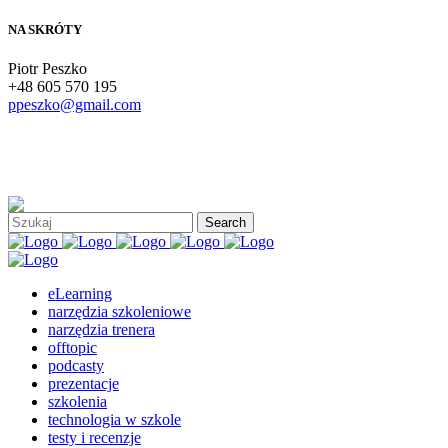
NA SKRÓTY
Piotr Peszko
+48 605 570 195
ppeszko@gmail.com
eLearning
narzędzia szkoleniowe
narzędzia trenera
offtopic
podcasty
prezentacje
szkolenia
technologia w szkole
testy i recenzje