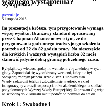
ważnego wystąpienia?
wystąpienia?
prezentacje
5 listopada 2015
Im prezentacja krótsza, tym przygotowanie wymaga
więcej wysiłku. Branżowy standard opracowany
przez Chapman Alliance mówi o tym, że do
przygotowania godzinnego tradycyjnego szkolenia
potrzeba od 22 do 82 godzin pracy. Na nieszczęście
dla krótkich i ważnych wystąpień liczba 82 może
stanowić jedynie dolną granicę potrzebnego czasu.
Był piątkowy wieczór, spokojnie wcinałem rybę zawiniętą w ryż i
glony. Zapowiadał się wyczekiwany weekend, który nie był
obciążony żadnym planem. Rzadki stan. Cudowny stan.
Wtedy zadzwonił telefon i zgodziłem się wygłosić wykład
inauguracyjny z okazji rozpoczęcia roku akademickiego na studiach
podyplomowych Wyższej Szkoły Europejskiej. Zapraszam Cię więc
na skróconą do kilkunastu minut podróż od pomysłu do efektu.
Krok 1: Swobodne i