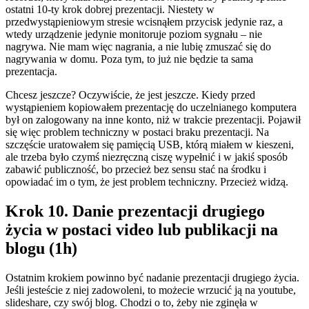
ostatni 10-ty krok dobrej prezentacji. Niestety w
przedwystąpieniowym stresie wcisnąłem przycisk jedynie raz, a
wtedy urządzenie jedynie monitoruje poziom sygnału – nie
nagrywa. Nie mam więc nagrania, a nie lubię zmuszać się do
nagrywania w domu. Poza tym, to już nie będzie ta sama
prezentacja.
Chcesz jeszcze? Oczywiście, że jest jeszcze. Kiedy przed
wystąpieniem kopiowałem prezentację do uczelnianego komputera
był on zalogowany na inne konto, niż w trakcie prezentacji. Pojawił
się więc problem techniczny w postaci braku prezentacji. Na
szczęście uratowałem się pamięcią USB, którą miałem w kieszeni,
ale trzeba było czymś niezręczną ciszę wypełnić i w jakiś sposób
zabawić publiczność, bo przecież bez sensu stać na środku i
opowiadać im o tym, że jest problem techniczny. Przecież widzą.
Krok 10. Danie prezentacji drugiego
życia w postaci video lub publikacji na
blogu (1h)
Ostatnim krokiem powinno być nadanie prezentacji drugiego życia.
Jeśli jesteście z niej zadowoleni, to możecie wrzucić ją na youtube,
slideshare, czy swój blog. Chodzi o to, żeby nie zginęła w