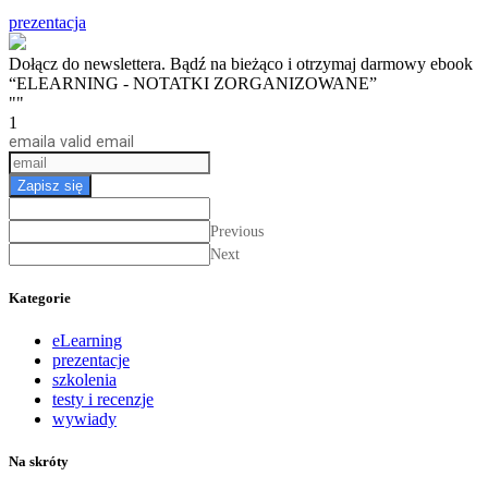
prezentacja
Dołącz do newslettera. Bądź na bieżąco i otrzymaj darmowy ebook
“ELEARNING - NOTATKI ZORGANIZOWANE”
""
1
email
a valid email
Zapisz się
Previous
Next
Kategorie
eLearning
prezentacje
szkolenia
testy i recenzje
wywiady
Na skróty