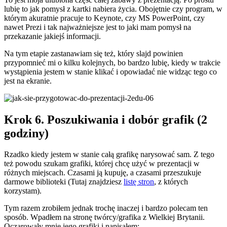
lubię to jak pomysł z kartki nabiera życia. Obojętnie czy program, w
którym akuratnie pracuje to Keynote, czy MS PowerPoint, czy
nawet Prezi i tak najważniejsze jest to jaki mam pomysł na
przekazanie jakiejś informacji.
Na tym etapie zastanawiam się też, który slajd powinien
przypomnieć mi o kilku kolejnych, bo bardzo lubię, kiedy w trakcie
wystąpienia jestem w stanie klikać i opowiadać nie widząc tego co
jest na ekranie.
Krok 6. Poszukiwania i dobór grafik (2
godziny)
Rzadko kiedy jestem w stanie całą grafikę narysować sam. Z tego
też powodu szukam grafiki, której chcę użyć w prezentacji w
różnych miejscach. Czasami ją kupuję, a czasami przeszukuje
darmowe biblioteki (Tutaj znajdziesz
listę stron
, z których
korzystam).
Tym razem zrobiłem jednak trochę inaczej i bardzo polecam ten
sposób. Wpadłem na stronę twórcy/grafika z Wielkiej Brytanii.
Oczarowały mnie jego grafiki i napisałem: