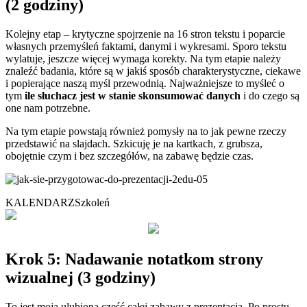
(2 godziny)
Kolejny etap – krytyczne spojrzenie na 16 stron tekstu i poparcie
własnych przemyśleń faktami, danymi i wykresami. Sporo tekstu
wylatuje, jeszcze więcej wymaga korekty. Na tym etapie należy
znaleźć badania, które są w jakiś sposób charakterystyczne, ciekawe
i popierające naszą myśl przewodnią. Najważniejsze to myśleć o
tym
ile słuchacz jest w stanie skonsumować danych
i do czego są
one nam potrzebne.
Na tym etapie powstają również pomysły na to jak pewne rzeczy
przedstawić na slajdach. Szkicuję je na kartkach, z grubsza,
obojętnie czym i bez szczegółów, na zabawę będzie czas.
KALENDARZ
Szkoleń
Krok 5: Nadawanie notatkom strony
wizualnej (3 godziny)
To jest moja ulubiona część całej zabawy z prezentacją. Po prostu