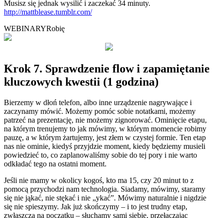
Musisz się jednak wysilić i zaczekać 34 minuty.
http://mattblease.tumblr.com/
WEBINARY
Robię
Krok 7. Sprawdzenie flow i zapamiętanie
kluczowych kwestii (1 godzina)
Bierzemy w dłoń telefon, albo inne urządzenie nagrywające i
zaczynamy mówić. Możemy pomóc sobie notatkami, możemy
patrzeć na prezentację, nie możemy zignorować. Ominięcie etapu,
na którym trenujemy to jak mówimy, w którym momencie robimy
pauzę, a w którym żartujemy, jest złem w czystej formie. Ten etap
nas nie ominie, kiedyś przyjdzie moment, kiedy będziemy musieli
powiedzieć to, co zaplanowaliśmy sobie do tej pory i nie warto
odkładać tego na ostatni moment.
Jeśli nie mamy w okolicy kogoś, kto ma 15, czy 20 minut to z
pomocą przychodzi nam technologia. Siadamy, mówimy, staramy
się nie jąkać, nie stękać i nie „ykać”. Mówimy naturalnie i nigdzie
się nie spieszymy. Jak już skończymy – i to jest trudny etap,
zwłaszcza na początku – słuchamy sami siebie, przełączając