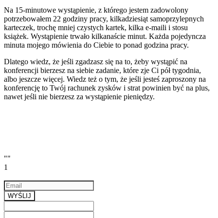
Na 15-minutowe wystąpienie, z którego jestem zadowolony
potrzebowałem 22 godziny pracy, kilkadziesiąt samoprzylepnych
karteczek, trochę mniej czystych kartek, kilka e-maili i stosu
książek. Wystąpienie trwało kilkanaście minut. Każda pojedyncza
minuta mojego mówienia do Ciebie to ponad godzina pracy.
Dlatego wiedz, że jeśli zgadzasz się na to, żeby wystąpić na
konferencji bierzesz na siebie zadanie, które zje Ci pół tygodnia,
albo jeszcze więcej. Wiedz też o tym, że jeśli jesteś zaproszony na
konferencję to Twój rachunek zysków i strat powinien być na plus,
nawet jeśli nie bierzesz za wystąpienie pieniędzy.
""
1
Email
a valid email
WYŚLIJ
Previous