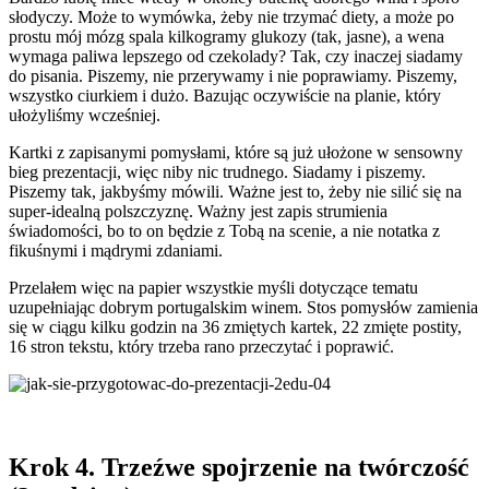
słodyczy. Może to wymówka, żeby nie trzymać diety, a może po
prostu mój mózg spala kilkogramy glukozy (tak, jasne), a wena
wymaga paliwa lepszego od czekolady? Tak, czy inaczej siadamy
do pisania. Piszemy, nie przerywamy i nie poprawiamy. Piszemy,
wszystko ciurkiem i dużo. Bazując oczywiście na planie, który
ułożyliśmy wcześniej.
Kartki z zapisanymi pomysłami, które są już ułożone w sensowny
bieg prezentacji, więc niby nic trudnego. Siadamy i piszemy.
Piszemy tak, jakbyśmy mówili. Ważne jest to, żeby nie silić się na
super-idealną polszczyznę. Ważny jest zapis strumienia
świadomości, bo to on będzie z Tobą na scenie, a nie notatka z
fikuśnymi i mądrymi zdaniami.
Przelałem więc na papier wszystkie myśli dotyczące tematu
uzupełniając dobrym portugalskim winem. Stos pomysłów zamienia
się w ciągu kilku godzin na 36 zmiętych kartek, 22 zmięte postity,
16 stron tekstu, który trzeba rano przeczytać i poprawić.
Krok 4. Trzeźwe spojrzenie na twórczość