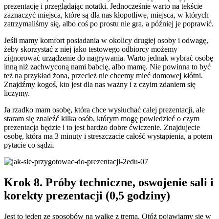
prezentację i przeglądając notatki. Jednocześnie warto na tekście
zaznaczyć miejsca, które są dla nas kłopotliwe, miejsca, w których
zatrzymaliśmy się, albo coś po prostu nie gra, a później je poprawić.
Jeśli mamy komfort posiadania w okolicy drugiej osoby i odwagę,
żeby skorzystać z niej jako testowego odbiorcy możemy
zignorować urządzenie do nagrywania. Warto jednak wybrać osobę
inną niż zachwyconą nami babcię, albo mamę. Nie powinna to być
też na przykład żona, przecież nie chcemy mieć domowej kłótni.
Znajdźmy kogoś, kto jest dla nas ważny i z czyim zdaniem się
liczymy.
Ja rzadko mam osobę, która chce wysłuchać całej prezentacji, ale
staram się znaleźć kilka osób, którym mogę powiedzieć o czym
prezentacja będzie i to jest bardzo dobre ćwiczenie. Znajdujecie
osobę, która ma 3 minuty i streszczacie całość wystąpienia, a potem
pytacie co sądzi.
Krok 8. Próby techniczne, oswojenie sali i
korekty prezentacji (0,5 godziny)
Jest to jeden ze sposobów na walkę z tremą. Otóż pojawiamy się w