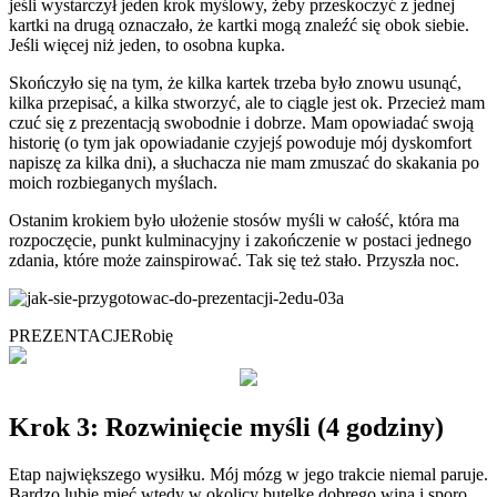
jeśli wystarczył jeden krok myślowy, żeby przeskoczyć z jednej
kartki na drugą oznaczało, że kartki mogą znaleźć się obok siebie.
Jeśli więcej niż jeden, to osobna kupka.
Skończyło się na tym, że kilka kartek trzeba było znowu usunąć,
kilka przepisać, a kilka stworzyć, ale to ciągle jest ok. Przecież mam
czuć się z prezentacją swobodnie i dobrze. Mam opowiadać swoją
historię (o tym jak opowiadanie czyjejś powoduje mój dyskomfort
napiszę za kilka dni), a słuchacza nie mam zmuszać do skakania po
moich rozbieganych myślach.
Ostanim krokiem było ułożenie stosów myśli w całość, która ma
rozpoczęcie, punkt kulminacyjny i zakończenie w postaci jednego
zdania, które może zainspirować. Tak się też stało. Przyszła noc.
PREZENTACJE
Robię
Krok 3: Rozwinięcie myśli (4 godziny)
Etap największego wysiłku. Mój mózg w jego trakcie niemal paruje.
Bardzo lubię mieć wtedy w okolicy butelkę dobrego wina i sporo