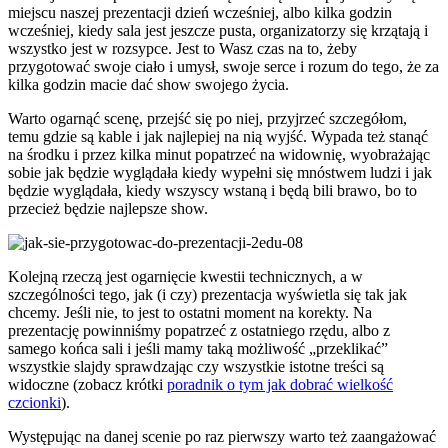
miejscu naszej prezentacji dzień wcześniej, albo kilka godzin
wcześniej, kiedy sala jest jeszcze pusta, organizatorzy się krzątają i
wszystko jest w rozsypce. Jest to Wasz czas na to, żeby
przygotować swoje ciało i umysł, swoje serce i rozum do tego, że za
kilka godzin macie dać show swojego życia.
Warto ogarnąć scenę, przejść się po niej, przyjrzeć szczegółom,
temu gdzie są kable i jak najlepiej na nią wyjść. Wypada też stanąć
na środku i przez kilka minut popatrzeć na widownię, wyobrażając
sobie jak będzie wyglądała kiedy wypełni się mnóstwem ludzi i jak
będzie wyglądała, kiedy wszyscy wstaną i będą bili brawo, bo to
przecież będzie najlepsze show.
Kolejną rzeczą jest ogarnięcie kwestii technicznych, a w
szczególności tego, jak (i czy) prezentacja wyświetla się tak jak
chcemy. Jeśli nie, to jest to ostatni moment na korekty. Na
prezentację powinniśmy popatrzeć z ostatniego rzędu, albo z
samego końca sali i jeśli mamy taką możliwość „przeklikać”
wszystkie slajdy sprawdzając czy wszystkie istotne treści są
widoczne (zobacz krótki
poradnik o tym jak dobrać wielkość
czcionki
).
Występując na danej scenie po raz pierwszy warto też zaangażować