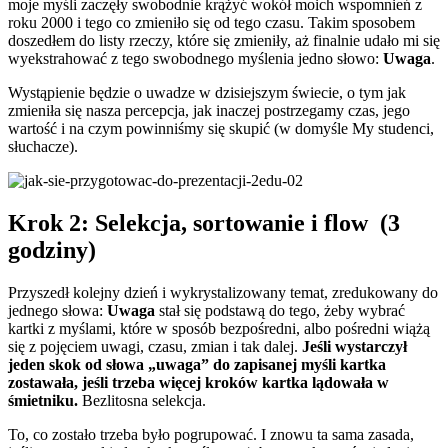
moje myśli zaczęły swobodnie krążyć wokół moich wspomnień z
roku 2000 i tego co zmieniło się od tego czasu. Takim sposobem
doszedłem do listy rzeczy, które się zmieniły, aż finalnie udało mi się
wyekstrahować z tego swobodnego myślenia jedno słowo:
Uwaga
.
Wystąpienie będzie o uwadze w dzisiejszym świecie, o tym jak
zmieniła się nasza percepcja, jak inaczej postrzegamy czas, jego
wartość i na czym powinniśmy się skupić (w domyśle My studenci,
słuchacze).
Krok 2: Selekcja, sortowanie i flow (3
godziny)
Przyszedł kolejny dzień i wykrystalizowany temat, zredukowany do
jednego słowa:
Uwaga
stał się podstawą do tego, żeby wybrać
kartki z myślami, które w sposób bezpośredni, albo pośredni wiążą
się z pojęciem uwagi, czasu, zmian i tak dalej.
Jeśli wystarczył
jeden skok od słowa „uwaga” do zapisanej myśli kartka
zostawała, jeśli trzeba więcej kroków kartka lądowała w
śmietniku.
Bezlitosna selekcja.
To, co zostało trzeba było pogrupować. I znowu ta sama zasada,