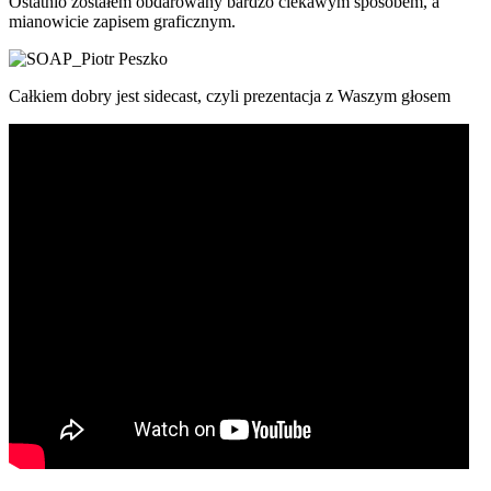
Ostatnio zostałem obdarowany bardzo ciekawym sposobem, a
mianowicie zapisem graficznym.
Całkiem dobry jest sidecast, czyli prezentacja z Waszym głosem