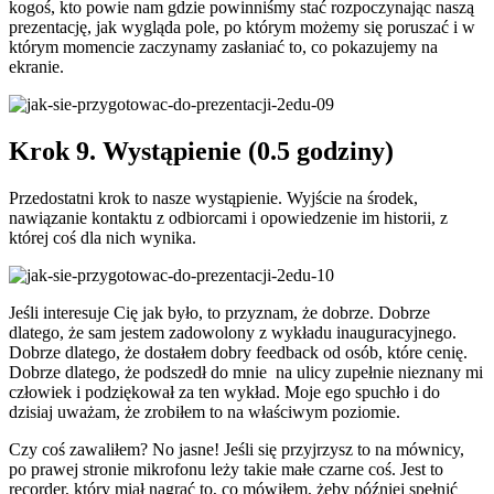
kogoś, kto powie nam gdzie powinniśmy stać rozpoczynając naszą
prezentację, jak wygląda pole, po którym możemy się poruszać i w
którym momencie zaczynamy zasłaniać to, co pokazujemy na
ekranie.
Krok 9. Wystąpienie (0.5 godziny)
Przedostatni krok to nasze wystąpienie. Wyjście na środek,
nawiązanie kontaktu z odbiorcami i opowiedzenie im historii, z
której coś dla nich wynika.
Jeśli interesuje Cię jak było, to przyznam, że dobrze. Dobrze
dlatego, że sam jestem zadowolony z wykładu inauguracyjnego.
Dobrze dlatego, że dostałem dobry feedback od osób, które cenię.
Dobrze dlatego, że podszedł do mnie na ulicy zupełnie nieznany mi
człowiek i podziękował za ten wykład. Moje ego spuchło i do
dzisiaj uważam, że zrobiłem to na właściwym poziomie.
Czy coś zawaliłem? No jasne! Jeśli się przyjrzysz to na mównicy,
po prawej stronie mikrofonu leży takie małe czarne coś. Jest to
recorder, który miał nagrać to, co mówiłem, żeby później spełnić