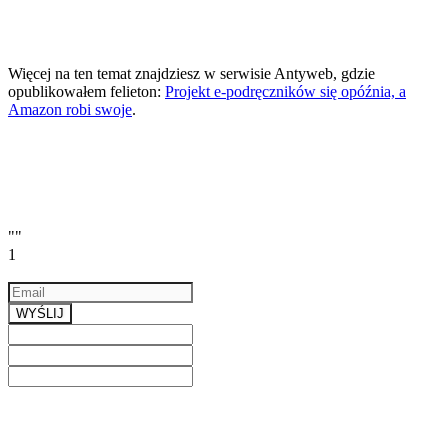
Więcej na ten temat znajdziesz w serwisie Antyweb, gdzie
opublikowałem felieton:
Projekt e-podręczników się opóźnia, a
Amazon robi swoje
.
""
1
Email
a valid email
WYŚLIJ
Previous
Next