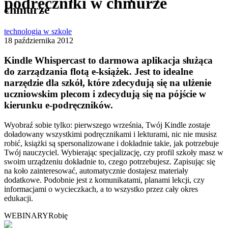
podręczniki w chmurze
chmurze
technologia w szkole
18 października 2012
Kindle Whispercast to darmowa aplikacja służąca
do zarządzania flotą e-książek. Jest to idealne
narzędzie dla szkół, które zdecydują się na ulżenie
uczniowskim plecom i zdecydują się na pójście w
kierunku e-podręczników.
Wyobraź sobie tylko: pierwszego września, Twój Kindle zostaje
doładowany wszystkimi podręcznikami i lekturami, nic nie musisz
robić, książki są spersonalizowane i dokładnie takie, jak potrzebuje
Twój nauczyciel. Wybierając specjalizację, czy profil szkoły masz w
swoim urządzeniu dokładnie to, czego potrzebujesz. Zapisując się
na koło zainteresować, automatycznie dostajesz materiały
dodatkowe. Podobnie jest z komunikatami, planami lekcji, czy
informacjami o wycieczkach, a to wszystko przez cały okres
edukacji.
WEBINARY
Robię