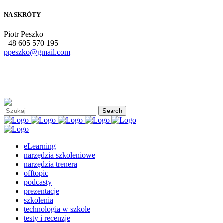
NA SKRÓTY
Piotr Peszko
+48 605 570 195
ppeszko@gmail.com
eLearning
narzędzia szkoleniowe
narzędzia trenera
offtopic
podcasty
prezentacje
szkolenia
technologia w szkole
testy i recenzje