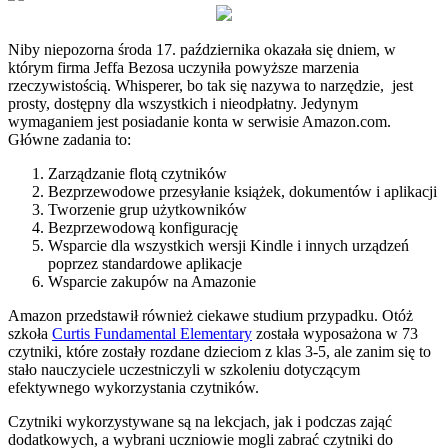
Niby niepozorna środa 17. października okazała się dniem, w
którym firma Jeffa Bezosa uczyniła powyższe marzenia
rzeczywistością. Whisperer, bo tak się nazywa to narzędzie, jest
prosty, dostępny dla wszystkich i nieodpłatny. Jedynym
wymaganiem jest posiadanie konta w serwisie Amazon.com.
Główne zadania to:
Zarządzanie flotą czytników
Bezprzewodowe przesyłanie książek, dokumentów i aplikacji
Tworzenie grup użytkowników
Bezprzewodową konfigurację
Wsparcie dla wszystkich wersji Kindle i innych urządzeń
poprzez standardowe aplikacje
Wsparcie zakupów na Amazonie
Amazon przedstawił również ciekawe studium przypadku. Otóż
szkoła
Curtis Fundamental Elementary
została wyposażona w 73
czytniki, które zostały rozdane dzieciom z klas 3-5, ale zanim się to
stało nauczyciele uczestniczyli w szkoleniu dotyczącym
efektywnego wykorzystania czytników.
Czytniki wykorzystywane są na lekcjach, jak i podczas zająć
dodatkowych, a wybrani uczniowie mogli zabrać czytniki do