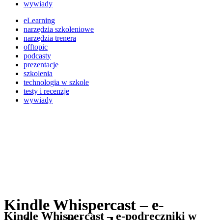
wywiady
eLearning
narzędzia szkoleniowe
narzędzia trenera
offtopic
podcasty
prezentacje
szkolenia
technologia w szkole
testy i recenzje
wywiady
Kindle Whispercast – e-
Kindle Whispercast – e-podręczniki w