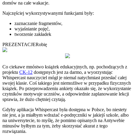
domów na całe wakacje.
Najczęściej wykorzystywanymi funkcjami były:
zaznaczanie fragmentów,
wyjaśnianie pojęć,
tworzenie zakładek
PREZENTACJE
Robię
Co ciekawe mnóstwo książek edukacyjnych, np. pochodzących z
projektu
CK-12
dostępnych jest za darmo, a wyorzystując
Whispercast nauczyciel mógł je niemal natychmiast przesłać całej
swojej klasie. Coś takiego jest niemożliwe w przypadku fizycznych
książek. Po przeprowadzeniu ankiety okazało się, że wykorzystanie
czytników motywuje uczniów, a odpowiednie zaplanowanie lekcji
sprawia, że dużo chętniej czytają.
Gdyby aplikacja Whispercast była dostępna w Polsce, bo niestety
nie jest, a ja miałbym wdrażać e-podręczniki w jakiejś szkole, albo
na uniwersytecie, to myślę, że pomimo opisanych na Antywebie
minusów byłbym za tym, żeby skorzystać akurat z tego
rozwiązania.