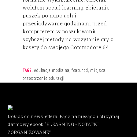
wolałem social learning, zbieranie
puszek po napojach i
przesiadywanie godzinami przed
komputerem w poszukiwaniu
szybszej metody na wczytanie gry z
kasety do swojego Commodore 64.
edukacja medialna
,
featured
,
miejsca i
TAGS:
przestrzenie edukacji
Dołącz do newslettera. Bądź na bieżąco i otrzymaj
darmowy ebook “ELEARNING - NOTATKI
ZORGANIZOWANE”