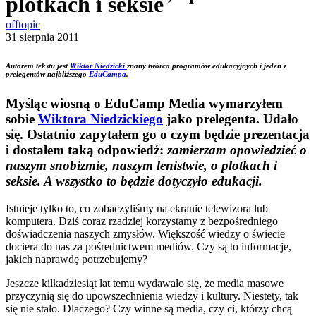
plotkach i seksie
offtopic
31 sierpnia 2011
Autorem tekstu jest
Wiktor Niedzicki
znany twórca programów edukacyjnych i jeden z
prelegentów najbliższego
EduCampa
.
Myśląc wiosną o EduCamp Media wymarzyłem
sobie
Wiktora Niedzickiego
jako prelegenta. Udało
się. Ostatnio zapytałem go o czym będzie prezentacja
i dostałem taką odpowiedź:
zamierzam opowiedzieć o
naszym snobizmie, naszym lenistwie, o plotkach i
seksie. A wszystko to będzie dotyczyło edukacji.
Istnieje tylko to, co zobaczyliśmy na ekranie telewizora lub
komputera. Dziś coraz rzadziej korzystamy z bezpośredniego
doświadczenia naszych zmysłów. Większość wiedzy o świecie
dociera do nas za pośrednictwem mediów. Czy są to informacje,
jakich naprawdę potrzebujemy?
Jeszcze kilkadziesiąt lat temu wydawało się, że media masowe
przyczynią się do upowszechnienia wiedzy i kultury. Niestety, tak
się nie stało. Dlaczego? Czy winne są media, czy ci, którzy chcą