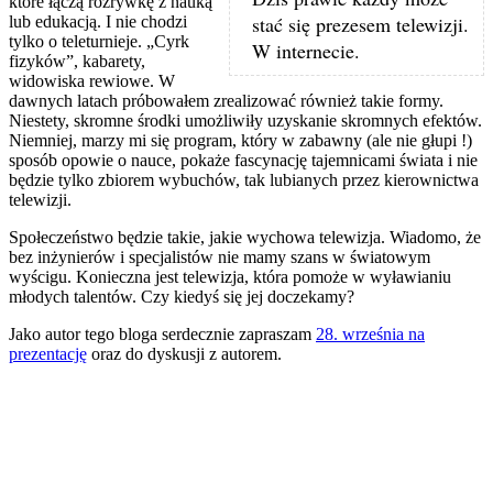
które łączą rozrywkę z nauką
stać się prezesem telewizji.
lub edukacją. I nie chodzi
tylko o teleturnieje. „Cyrk
W internecie.
fizyków”, kabarety,
widowiska rewiowe. W
dawnych latach próbowałem zrealizować również takie formy.
Niestety, skromne środki umożliwiły uzyskanie skromnych efektów.
Niemniej, marzy mi się program, który w zabawny (ale nie głupi !)
sposób opowie o nauce, pokaże fascynację tajemnicami świata i nie
będzie tylko zbiorem wybuchów, tak lubianych przez kierownictwa
telewizji.
Społeczeństwo będzie takie, jakie wychowa telewizja. Wiadomo, że
bez inżynierów i specjalistów nie mamy szans w światowym
wyścigu. Konieczna jest telewizja, która pomoże w wyławianiu
młodych talentów. Czy kiedyś się jej doczekamy?
Jako autor tego bloga serdecznie zapraszam
28. września na
prezentację
oraz do dyskusji z autorem.