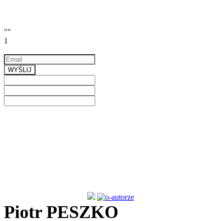
""
1
Email
a valid email
WYŚLIJ
Previous
Next
Piotr PESZKO