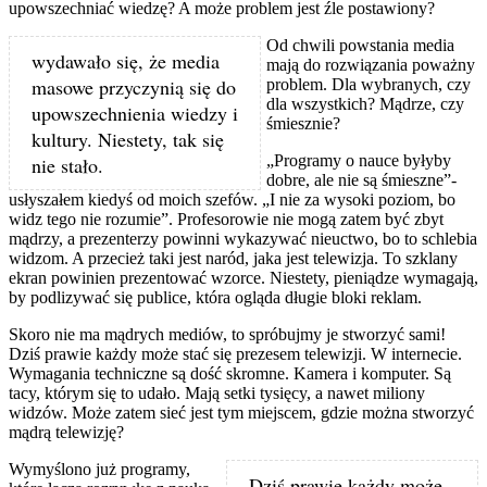
upowszechniać wiedzę? A może problem jest źle postawiony?
Od chwili powstania media
wydawało się, że media
mają do rozwiązania poważny
masowe przyczynią się do
problem. Dla wybranych, czy
dla wszystkich? Mądrze, czy
upowszechnienia wiedzy i
śmiesznie?
kultury. Niestety, tak się
„Programy o nauce byłyby
nie stało.
dobre, ale nie są śmieszne”-
usłyszałem kiedyś od moich szefów. „I nie za wysoki poziom, bo
widz tego nie rozumie”. Profesorowie nie mogą zatem być zbyt
mądrzy, a prezenterzy powinni wykazywać nieuctwo, bo to schlebia
widzom. A przecież taki jest naród, jaka jest telewizja. To szklany
ekran powinien prezentować wzorce. Niestety, pieniądze wymagają,
by podlizywać się publice, która ogląda długie bloki reklam.
Skoro nie ma mądrych mediów, to spróbujmy je stworzyć sami!
Dziś prawie każdy może stać się prezesem telewizji. W internecie.
Wymagania techniczne są dość skromne. Kamera i komputer. Są
tacy, którym się to udało. Mają setki tysięcy, a nawet miliony
widzów. Może zatem sieć jest tym miejscem, gdzie można stworzyć
mądrą telewizję?
Wymyślono już programy,
Dziś prawie każdy może