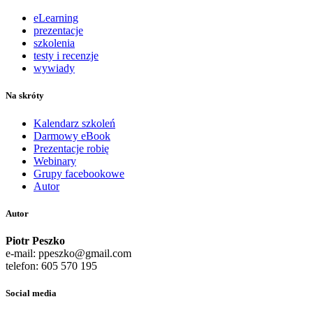
eLearning
prezentacje
szkolenia
testy i recenzje
wywiady
Na skróty
Kalendarz szkoleń
Darmowy eBook
Prezentacje robię
Webinary
Grupy facebookowe
Autor
Autor
Piotr Peszko
e-mail: ppeszko@gmail.com
telefon: 605 570 195
Social media