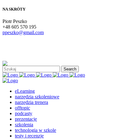
NA SKRÓTY
Piotr Peszko
+48 605 570 195
ppeszko@gmail.com
eLearning
narzędzia szkoleniowe
narzędzia trenera
offtopic
podcasty
prezentacje
szkolenia
technologia w szkole
testy i recenzje