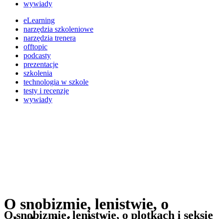
wywiady
eLearning
narzędzia szkoleniowe
narzędzia trenera
offtopic
podcasty
prezentacje
szkolenia
technologia w szkole
testy i recenzje
wywiady
O snobizmie, lenistwie, o
O snobizmie, lenistwie, o plotkach i seksie